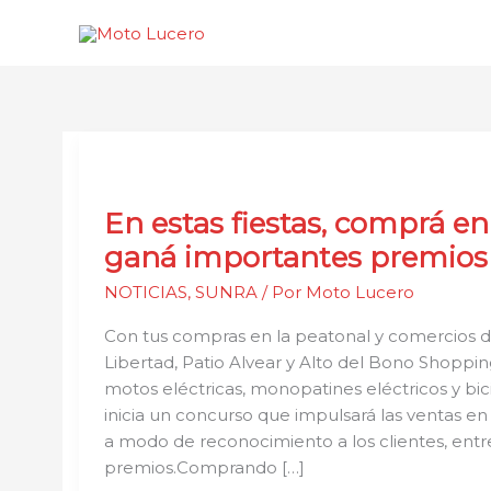
Ir
al
contenido
En
estas
En estas fiestas, comprá en
fiestas,
comprá
ganá importantes premios
en
NOTICIAS
,
SUNRA
/ Por
Moto Lucero
Capital
y
Con tus compras en la peatonal y comercios d
ganá
Libertad, Patio Alvear y Alto del Bono Shoppi
importantes
motos eléctricas, monopatines eléctricos y bic
premios
inicia un concurso que impulsará las ventas en 
a modo de reconocimiento a los clientes, ent
premios.Comprando […]