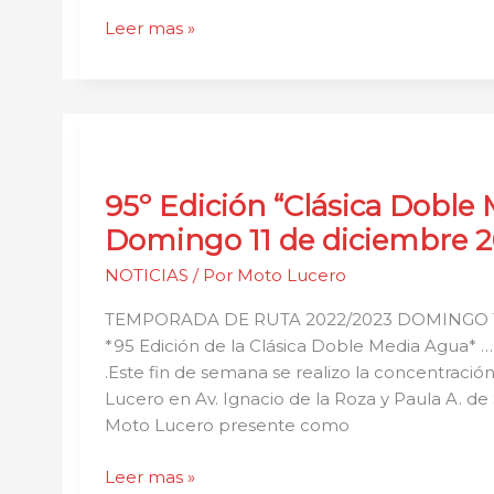
Leer mas »
95º
Edición
95º Edición “Clásica Doble
“Clásica
Doble
Domingo 11 de diciembre 
Media
NOTICIAS
/ Por
Moto Lucero
Agua”
Domingo
TEMPORADA DE RUTA 2022/2023 DOMINGO 1
11
*95 Edición de la Clásica Doble Media Agua* …
de
.Este fin de semana se realizo la concentració
diciembre
Lucero en Av. Ignacio de la Roza y Paula A. d
2022
Moto Lucero presente como
Leer mas »