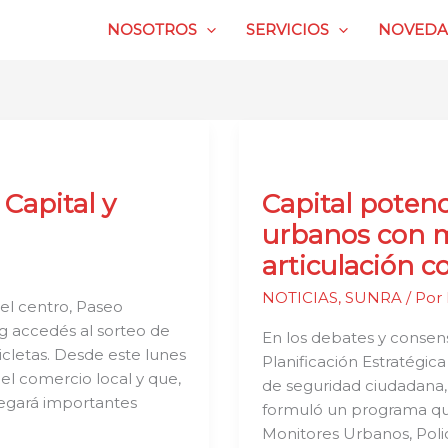
NOSOTROS
SERVICIOS
NOVEDA
Capital
potenciará
 Capital y
Capital potenc
a
los
urbanos con m
monitores
articulación co
urbanos
con
NOTICIAS
,
SUNRA
/ Por
el centro, Paseo
más
ng accedés al sorteo de
En los debates y consens
personal,
icletas. Desde este lunes
Planificación Estratégica
móviles
el comercio local y que,
de seguridad ciudadana, 
y
regará importantes
formuló un programa que
articulación
Monitores Urbanos, Polic
con