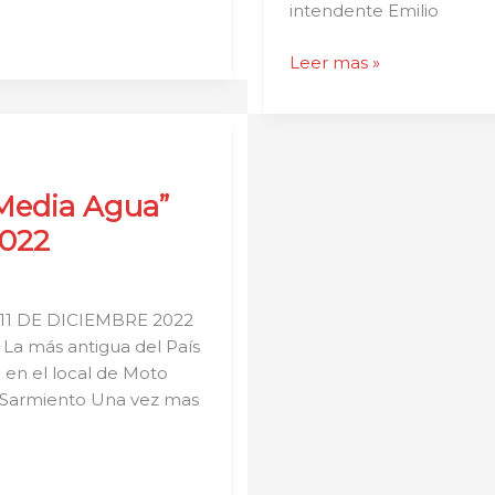
intendente Emilio
la
Policía
Leer mas »
 Media Agua”
2022
1 DE DICIEMBRE 2022
 La más antigua del País
n en el local de Moto
e Sarmiento Una vez mas