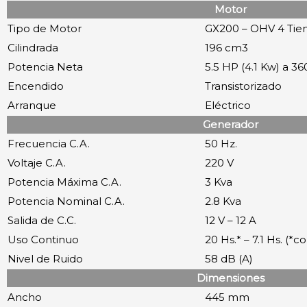
Motor
Tipo de Motor
GX200 – OHV 4 Tiem
Cilindrada
196 cm3
Potencia Neta
5.5 HP (4.1 Kw) a 
Encendido
Transistorizado
Arranque
Eléctrico
Generador
Frecuencia C.A.
50 Hz.
Voltaje C.A.
220 V
Potencia Máxima C.A.
3 Kva
Potencia Nominal C.A.
2.8 Kva
Salida de C.C.
12 V – 12 A
Uso Continuo
20 Hs.* – 7.1 Hs. (*c
Nivel de Ruido
58 dB (A)
Dimensiones
Ancho
445 mm